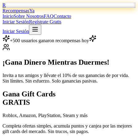
R
RecompensasYa
Inicio
Sobre Nosotros
FAQ
Contacto
Iniciar Sesión
Regístrate Gratis
Iniciar Sesión
+500 usuarios ganaron recompensas hoy
¡Gana Dinero Mientras Duermes!
Invita a tus amigos y llévate el
10
% de sus ganancias
de por vida.
Sin límites. Sin esfuerzo. Solo ganancias pasivas.
Gana
Gift Cards
GRATIS
Roblox, Amazon, PlayStation, Steam y más
Completa ofertas simples, acumula puntos y canjea por las mejores
gift cards del mercado. Sin trucos, sin pagos.